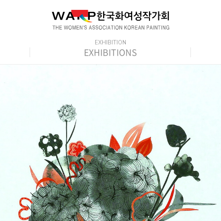
EXHIBITIONS
CRITIQUES
REGULER EXHIBITS
INTERNATIONAL EXHIBITS
ART SHARE PROJECT
INTERCONTINENTAL RESIDENCY PROGRAM
PHOTOS OF EXHIBIT & SEMINAR
MEMBER GALLERY
MEMBER'S EXHIBITS