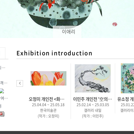
이애리
Exhibition introduction
d
최종
합격자
고은주 개인전 <WISH>
오정미 개인전 <화훼본색-다면의 콜라주>
이민주 개인전 '空의 共鳴3'
8 ~ 24.08.13
25.04.04 ~ 25.05.18
25.02.14 ~ 25.03.05
25.01.2
용
단 아이비라운지
한국미술관
갤러리 내일
갤러리이
갤러리
(작가 : 오정미)
(작가 : 이민주)